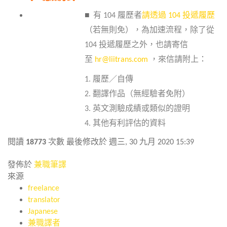
■
有 104 履歷者
請透過 104 投遞履歷
（若無則免），為加速流程，除了從
104 投遞履歷之外，也請寄信
至
hr@liitrans.com
，來信請附上：
1. 履歷／自傳
2. 翻譯作品（無經驗者免附）
3. 英文測驗成績或類似的證明
4. 其他有利評估的資料
閱讀
18773
次數
最後修改於 週三, 30 九月 2020 15:39
發佈於
兼職筆譯
來源
freelance
translator
Japanese
兼職譯者