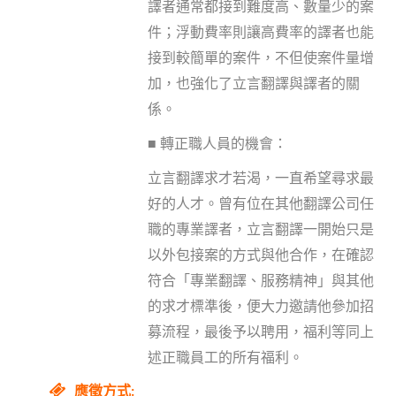
譯者通常都接到難度高、數量少的案
件；浮動費率則讓高費率的譯者也能
接到較簡單的案件，不但使案件量增
加，也強化了立言翻譯與譯者的關
係。
■
轉正職人員的機會：
立言翻譯求才若渴，一直希望尋求最
好的人才。曾有位在其他翻譯公司任
職的專業譯者，立言翻譯一開始只是
以外包接案的方式與他合作，在確認
符合「專業翻譯、服務精神」與其他
的求才標準後，便大力邀請他參加招
募流程，最後予以聘用，福利等同上
述正職員工的所有福利。
應徵方式: