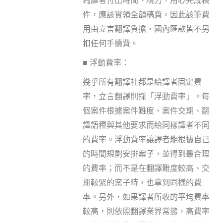
為譯者付出時間、精力，用心完成稿
件，應該實領全額稿費，因此該筆費
用由立言翻譯負擔，國內匯款皆不另
扣任何手續費。
■
浮動費率：
幾乎所有翻譯社都是給譯者固定費
率，立言翻譯則採「浮動費率」。每
個案件根據案件難度、案件交期、翻
譯語種與其他要求而給同樣譯者不同
的費率。浮動費率讓譯者能根據自己
的時間規劃安排案子，並得到最合理
的費率；而不是在翻譯難度較高、交
期較緊的案子時，也拿到同樣的費
率。另外，如果譯者所收的平均費率
較高，則依照翻譯業界常態，高費率