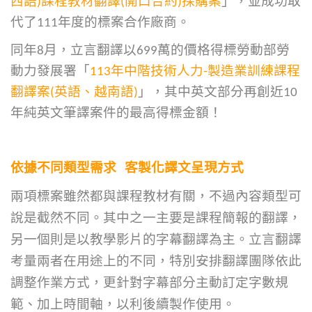
西語)課程教材翻譯(開口合約)採購案
」，並成功取
代了111年度的標案合作廠商。
同年8月，立言翻譯以699萬的價格得標勞動部勞
動力發展署「
113年中階技術人力-製造業訓練課程
翻譯案(英語、越南語)
」，其中英文部分再創近10
年純英文筆譯案件的最高得標金額！
依據不同類型需求 客製化譯文呈現方式
兩項標案雖然都與課程教材有關，不過內容類型可
說是截然不同。其中之一主要是課程簡報的翻譯，
另一個則是以教學影片的字幕翻譯為主。立言翻譯
考量兩者在用途上的不同，特別安排翻譯團隊依此
調整作業方式，更針對字幕部分主動訂定字數規
範、加上時間軸，以利後續製作使用。