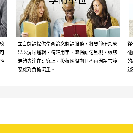
學術單位
校
立言翻譯提供學術論文翻譯服務，將您的研究成
從
可
果以清晰邏輯、精確用字、流暢語句呈現，讓您
翻
輕
能夠專注在研究上，投稿國際期刊不再因語言障
的
礙感到負擔沉重。
踐