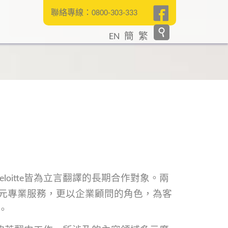
聯絡專線：0800-303-333
首頁
EN
簡
繁
立言優勢
客戶案例
部落格
常見問題
聯絡我們
loitte皆為立言翻譯的長期合作對象。兩
元專業服務，更以企業顧問的角色，為客
SEARCH
。