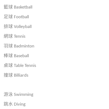
籃球 Basketball
足球 Football
排球 Volleyball
網球 Tennis
羽球 Badminton
棒球 Baseball
桌球 Table Tennis
撞球 Billiards
游泳 Swimming
跳水 Diving