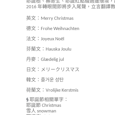
耶誕樹、
槲寄生
、耶誕紅點綴週遭環境，
2016
年轉眼間即將步入尾聲，立言翻譯
英文：Merry Christmas
德文：Frohe Weihnachten
法文：Joyeux Noël
芬蘭文：Hauska Joulu
丹麥：Glædelig jul
日文：メリークリスマス
韓文：즐거운 성탄
荷蘭文：Vrolijke Kerstmis
§
耶誕節相關單字：
耶誕節 Christmas
雪人 snowman