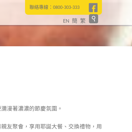
聯絡專線：0800-303-333
EN
簡
繁
便瀰漫著濃濃的節慶氛圍。
與親友聚會，享用耶誕大餐、交換禮物，用