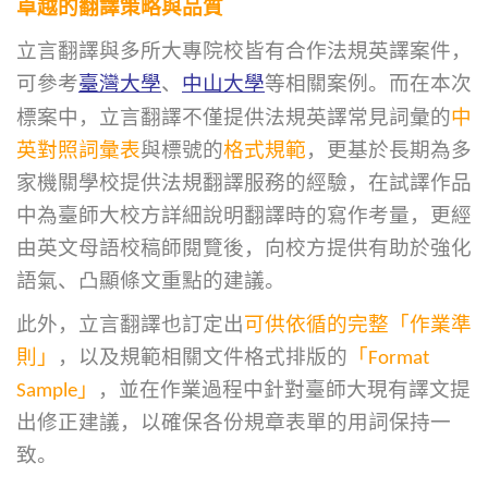
卓越的翻譯策略與品質
立言翻譯與多所大專院校皆有合作法規英譯案件，
可參考
臺灣大學
、
中山大學
等相關案例。而在本次
標案中，立言翻譯不僅提供法規英譯常見詞彙的
中
英對照詞彙表
與標號的
格式規範
，更基於長期為多
家機關學校提供法規翻譯服務的經驗，在試譯作品
中為臺師大校方詳細說明翻譯時的寫作考量，更經
由英文母語校稿師閱覽後，向校方提供有助於強化
語氣、凸顯條文重點的建議。
此外，立言翻譯也訂定出
可供依循的完整「作業準
則」
，以及規範相關文件格式排版的
「
Format
Sample
」
，並在作業過程中針對臺師大現有譯文提
出修正建議，以確保各份規章表單的用詞保持一
致。