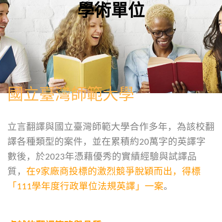
學術單位
國立臺灣師範大學
立言翻譯與國立臺灣師範大學合作多年，為該校翻
譯各種類型的案件，並在累積約20萬字的英譯字
數後，於2023年憑藉優秀的實績經驗與試譯品
質，
在
9
家廠商投標的激烈競爭脫穎而出，得標
「
111
學年度行政單位法規英譯」一案
。