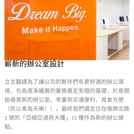
嶄新的辦公室設計
立言翻譯為了讓公司的夥伴們有更舒適的辦公環
境，也為逐漸擴展的業務奠定安穩的基礎，於是開
始尋覓新的辦公室。考量到交通便利、覓食方便
（民以食為天嘛！），最終我們選定位在復興北路
1
號的「亞細亞通商大樓」
11
樓作為新的辦公據
點。