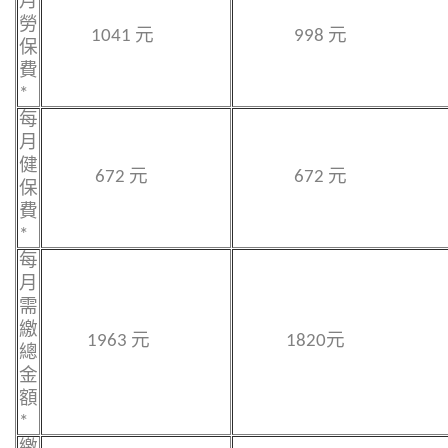
月
勞
1041 元
998 元
保
費
*
每
月
健
672 元
672 元
保
費
*
每
月
需
繳
1963 元
1820元
總
金
額
*