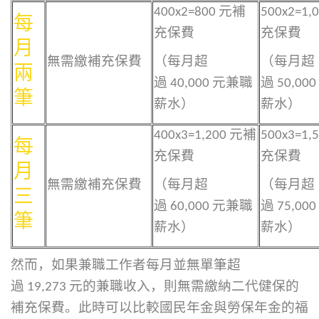
400x2=800 元補
500x2=1
每
充保費
充保費
月
無需繳補充保費
（每月超
（每月超
兩
過 40,000 元兼職
過 50,00
筆
薪水）
薪水）
400x3=1,200 元補
500x3=1
每
充保費
充保費
月
無需繳補充保費
（每月超
（每月超
三
過 60,000 元兼職
過 75,00
筆
薪水）
薪水）
然而，如果兼職工作者每月並無單筆超
過 19,273 元的兼職收入，則無需繳納二代健保的
補充保費。此時可以比較國民年金與勞保年金的福