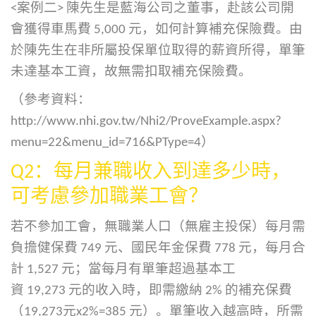
<案例二> 陳先生是藍海公司之董事，赴該公司開
會獲得車馬費 5,000 元，如何計算補充保險費。由
於陳先生在非所屬投保單位取得的薪資所得，單筆
未達基本工資，故無需扣取補充保險費。
（參考資料：
http://www.nhi.gov.tw/Nhi2/ProveExample.aspx?
menu=22&menu_id=716&PType=4
）
Q2
：每月兼職收入到達多少時，
可考慮參加職業工會？
若不參加工會，無職業人口（無雇主投保）每月需
負擔健保費 749 元、國民年金保費 778 元，每月合
計 1,527 元；當每月有單筆超過基本工
資 19,273 元的收入時，即需繳納 2% 的補充保費
（19,273元x2%=385 元）。單筆收入越高時，所需