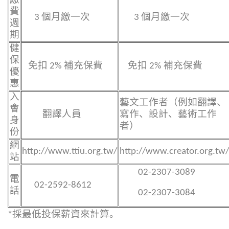
繳
費
3 個月繳一次
3 個月繳一次
週
期
健
保
免扣 2% 補充保費
免扣 2% 補充保費
優
惠
入
藝文工作者（例如翻譯、
會
翻譯人員
寫作、設計、藝術工作
身
者）
份
網
http://www.ttiu.org.tw/
http://www.creator.org.tw/
站
02-2307-3089
電
02-2592-8612
話
02-2307-3084
*採最低投保薪資來計算。