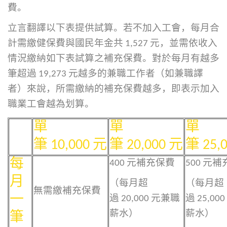
費。
立言翻譯以下表提供試算。若不加入工會，每月合
計需繳健保費與國民年金共 1,527 元，並需依收入
情況繳納如下表試算之補充保費。對於每月有越多
筆超過 19,273 元越多的兼職工作者（如兼職譯
者）來說，所需繳納的補充保費越多，即表示加入
職業工會越為划算。
單
單
單
筆
10,000
元
筆
20,000
元
筆
25,
每
400 元補充保費
500 元
月
（每月超
（每月超
無需繳補充保費
一
過 20,000 元兼職
過 25,00
薪水）
薪水）
筆