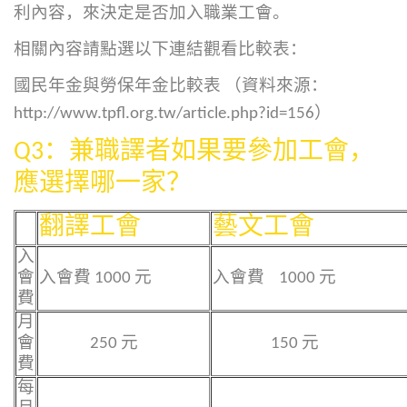
利內容，來決定是否加入職業工會。
相關內容請點選以下連結觀看比較表：
國民年金與勞保年金比較表 （資料來源：
http://www.tpfl.org.tw/article.php?id=156
）
Q3
：兼職譯者如果要參加工會，
應選擇哪一家？
翻譯工會
藝文工會
入
會
入會費 1000 元
入會費 1000 元
費
月
會
250 元
150 元
費
每