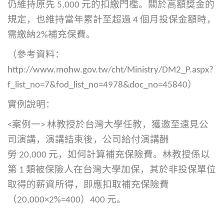
仍維持原先 5,000 元的扣繳門檻。關於高額獎金的
規定，也維持當年累計至超過 4 個月投保金額時，
需繳納2%補充保費。
（參考資料：
http://www.mohw.gov.tw/cht/Ministry/DM2_P.aspx?
f_list_no=7&fod_list_no=4978&doc_no=45840
）
實例說明：
<案例一> 林教授於台灣大學任教，獲邀至遠見公
司演講，演講結束後，公司給付演講酬
勞 20,000 元，如何計算補充保險費。林教授係以
第 1 類被保險人在台灣大學加保，其於非投保單位
取得的薪資所得，即應扣取補充保險費
（20,000×2%=400）400 元。